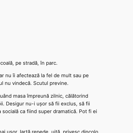
coală, pe stradă, în parc.
r nu îi afectează la fel de mult sau pe
ul nu vindecă. Scutul previne.
 luând masa împreună zilnic, călătorind
. Desigur nu-i ușor să fii exclus, să fii
 socială ca fiind super dramatică. Pot fi ei
i ușor. Iartă repede, uită, privesc dincolo.