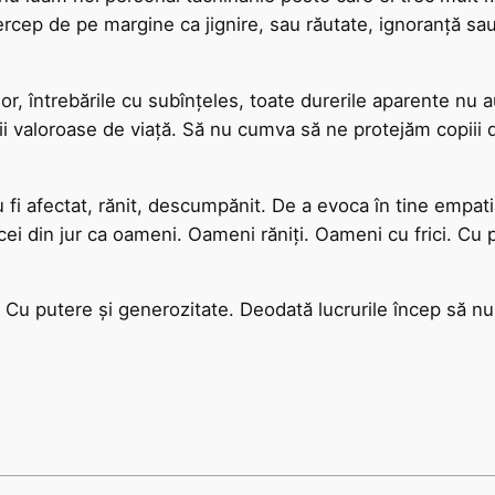
ep de pe margine ca jignire, sau răutate, ignoranță sau 
lor, întrebările cu subînțeles, toate durerile aparente nu a
ii valoroase de viață. Să nu cumva să ne protejăm copiii 
 fi afectat, rănit, descumpănit. De a evoca în tine empat
 cei din jur ca oameni. Oameni răniți. Oameni cu frici. Cu 
r. Cu putere și generozitate. Deodată lucrurile încep să n