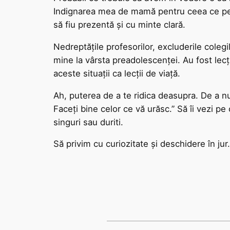
Indignarea mea de mamă pentru ceea ce perc
să fiu prezentă și cu minte clară.
Nedreptățile profesorilor, excluderile colegi
mine la vârsta preadolescenței. Au fost lecț
aceste situații ca lecții de viață.
Ah, puterea de a te ridica deasupra. De a nu
Faceți bine celor ce vă urăsc.” Să îi vezi pe
singuri sau duriti.
Să privim cu curiozitate și deschidere în ju