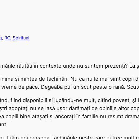
g
, 
RO
, 
Spiritual
i mările răutăți în contexte unde nu suntem prezenți? La ș
nima și mintea de tachinări. Nu ca nu le mai simt copii da
n vreme de pace. Degeaba pui un scut peste o rană. Scut
d, fiind disponibili și jucându-ne mult, citind povești și
tri adoptați nu se lasă ușor dărâmați de opiniile altor copii
a copiii bine atașați și ancorați în familie nu resimt drama
sunt.
u luăm noi personal tachinările peste care ei trec mult ma