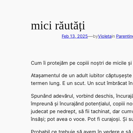
mici răutăți
—
Feb 13, 2025
by
Violeta
in
Parentin
Cum îi protejăm pe copiii noștri de micile ș
Atașamentul de un adult iubitor căptușește i
termen lung. E un scut. Un scut îmbrăcat î
Spunând adevărul, vorbind deschis, încurajân
împreună și încurajând potențialul, copiii noș
judecat pe nedrept, să fii tachinat, dar cumv
însăși; pot avea o voce. Pot fi curajoși. Și 
Probabil ce trebuie să avem în vedere e să n