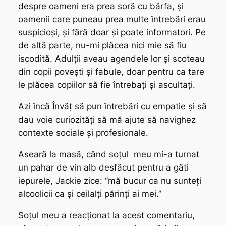
despre oameni era prea soră cu bârfa, și
oamenii care puneau prea multe întrebări erau
suspicioși, și fără doar și poate informatori. Pe
de altă parte, nu-mi plăcea nici mie să fiu
iscodită. Adulții aveau agendele lor și scoteau
din copii povești și fabule, doar pentru ca tare
le plăcea copiilor să fie întrebați și ascultați.
Azi încă Învăț să pun întrebări cu empatie și să
dau voie curiozități să mă ajute să navighez
contexte sociale și profesionale.
Aseară la masă, când soțul meu mi-a turnat
un pahar de vin alb desfăcut pentru a găti
iepurele, Jackie zice: “mă bucur ca nu sunteți
alcoolicii ca și ceilalți părinți ai mei.”
Soțul meu a reacționat la acest comentariu,