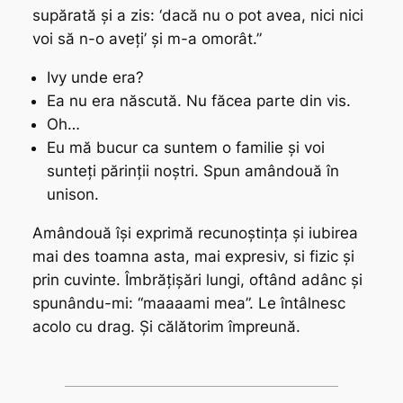
supărată și a zis: ‘dacă nu o pot avea, nici nici
voi să n-o aveți’ și m-a omorât.”
Ivy unde era?
Ea nu era născută. Nu făcea parte din vis.
Oh…
Eu mă bucur ca suntem o familie și voi
sunteți părinții noștri. Spun amândouă în
unison.
Amândouă își exprimă recunoștința și iubirea
mai des toamna asta, mai expresiv, si fizic și
prin cuvinte. Îmbrățișări lungi, oftând adânc și
spunându-mi: “maaaami mea”. Le întâlnesc
acolo cu drag. Și călătorim împreună.