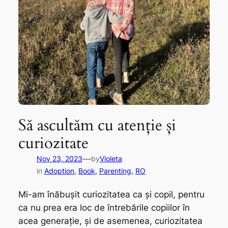
Să ascultăm cu atenție și
curiozitate
—
Nov 23, 2023
by
Violeta
in
Adoption
, 
Book
, 
Parenting
, 
RO
Mi-am înăbușit curiozitatea ca și copil, pentru
ca nu prea era loc de întrebările copiilor în
acea generație, și de asemenea, curiozitatea