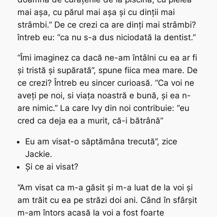
mai așa, cu părul mai așa și cu dinții mai
strâmbi.” De ce crezi ca are dinți mai strâmbi?
întreb eu: “ca nu s-a dus niciodată la dentist.”
“Îmi imaginez ca dacă ne-am întâlni cu ea ar fi
și tristă și supărată”, spune fiica mea mare. De
ce crezi? Întreb eu sincer curioasă. “Ca voi ne
aveți pe noi, si viața noastră e bună, și ea n-
are nimic.” La care Ivy din noi contribuie: “eu
cred ca deja ea a murit, că-i bătrână”
Eu am visat-o săptămâna trecută”, zice
Jackie.
Și ce ai visat?
“Am visat ca m-a găsit și m-a luat de la voi și
am trăit cu ea pe străzi doi ani. Când în sfârșit
m-am întors acasă la voi a fost foarte