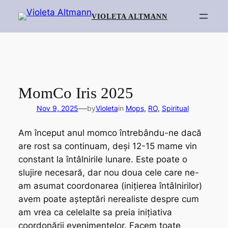
Skip
VIOLETA ALTMANN
to
content
MomCo Iris 2025
—
Nov 9, 2025
by
Violeta
in
Mops
, 
RO
, 
Spiritual
Am început anul momco întrebându-ne dacă
are rost sa continuam, deși 12-15 mame vin
constant la întâlnirile lunare. Este poate o
slujire necesară, dar nou doua cele care ne-
am asumat coordonarea (inițierea întâlnirilor)
avem poate așteptări nerealiste despre cum
am vrea ca celelalte sa preia inițiativa
coordonării evenimentelor. Facem toate