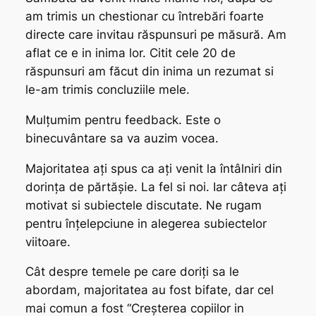
am trimis un chestionar cu întrebări foarte
directe care invitau răspunsuri pe măsură. Am
aflat ce e in inima lor. Citit cele 20 de
răspunsuri am făcut din inima un rezumat si
le-am trimis concluziile mele.
Mulțumim pentru feedback. Este o
binecuvântare sa va auzim vocea.
Majoritatea ați spus ca ați venit la întâlniri din
dorința de părtășie. La fel si noi. Iar câteva ați
motivat si subiectele discutate. Ne rugam
pentru înțelepciune in alegerea subiectelor
viitoare.
Cât despre temele pe care doriți sa le
abordam, majoritatea au fost bifate, dar cel
mai comun a fost “Creșterea copiilor in