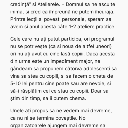
credință” si Atelierele. – Domnul sa ne asculte
inima, si cred ca împreună ne putem încuraja.
Printre lecții si povesti personale, speram sa
avem si anul acesta câte 1-2 ateliere practice.
Cele care nu ați putut participa, ori programul
nu se potrivește (ca si noua de altfel uneori)
ori nu ați avut cu cine lasă copiii. Daca acesta
din urma este un impediment major, ne
gândeam sa propunem câtorva adolescenți sa
vina sa stea cu copiii, si sa facem o cheta de
5-10 lei pentru cine poate sau are nevoie, si
să-i răsplătim cei ce stau cu copiii. Doar sa
știm din timp, sa ii putem chema.
Unele ați propus sa ne vedem mai devreme,
ca nu ni se termina poveștile. Noi
organizatoarele ajungem mai devreme sa