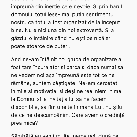
împreună din inerție ce e nevoie. Si prin harul
domnului totul iese- mai puțin sentimentul
nostru ca totul a fost organizat de la început
bine. Nu e nici una din noi extrovertă. Si a
găzdui o întâlnire când nu ești pe nicăieri
poate stoarce de puteri.
And ne-am întâlnit noi grupa de organizare a
fost tare încurajator si parca si daca numai sa
ne vedem noi așa împreună este tot ce ne
rămâne, suntem câștigate. Ne-am cercetat
inimile si motivația, si deși ne realiniem inima
la Domnul si la invitația lui sa ne facem
disponibile, sa fim unelte in mana Lui, nu știu
de ce ne descumpănim. Oare avem o credință
prea mica?
Sâmbătă au venit multe mame noi, după ce