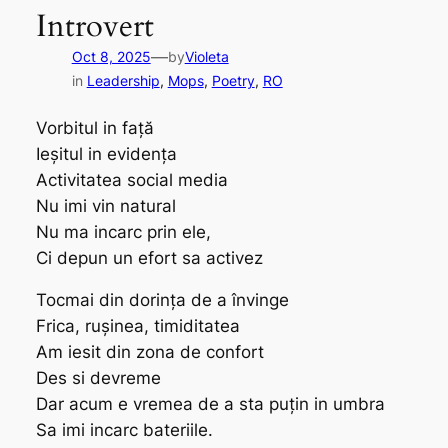
Introvert
—
Oct 8, 2025
by
Violeta
in
Leadership
, 
Mops
, 
Poetry
, 
RO
Vorbitul in față
Ieșitul in evidența
Activitatea social media
Nu imi vin natural
Nu ma incarc prin ele,
Ci depun un efort sa activez
Tocmai din dorința de a învinge
Frica, rușinea, timiditatea
Am iesit din zona de confort
Des si devreme
Dar acum e vremea de a sta puțin in umbra
Sa imi incarc bateriile.