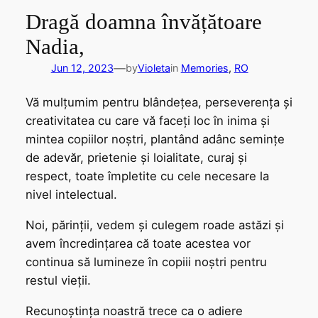
Dragă doamna învățătoare
Nadia,
—
Jun 12, 2023
by
Violeta
in
Memories
, 
RO
Vă mulțumim pentru blândețea, perseverența și
creativitatea cu care vă faceți loc în inima și
mintea copiilor noștri, plantând adânc semințe
de adevăr, prietenie și loialitate, curaj și
respect, toate împletite cu cele necesare la
nivel intelectual.
Noi, părinții, vedem și culegem roade astăzi și
avem încredințarea că toate acestea vor
continua să lumineze în copiii noștri pentru
restul vieții.
Recunoștința noastră trece ca o adiere